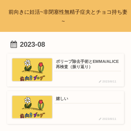
前向きに妊活~非閉塞性無精子症夫とチョコ持ち妻
~
2023-08
ポリープ除去手術とEMMA/ALICE
再検査（振り返り）
2023/8/11
嬉しい
2023/8/11