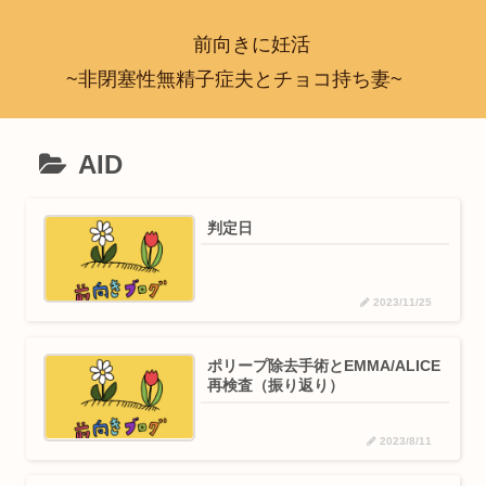
前向きに妊活
~非閉塞性無精子症夫とチョコ持ち妻~
AID
判定日
2023/11/25
ポリープ除去手術とEMMA/ALICE
再検査（振り返り）
2023/8/11