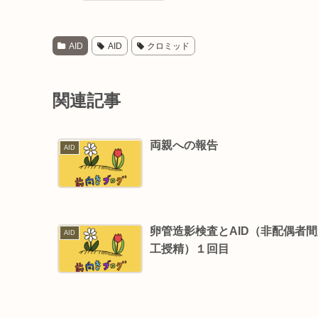
AID
AID
クロミッド
関連記事
両親への報告
AID
卵管造影検査とAID（非配偶者
AID
工授精）１回目