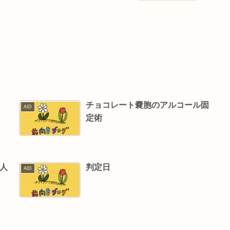
チョコレート嚢胞のアルコール固
AID
定術
間人
判定日
AID