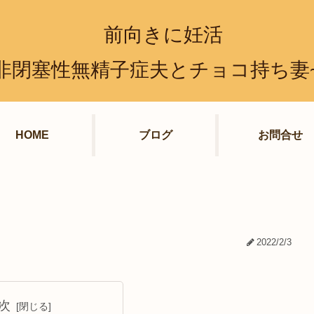
前向きに妊活
非閉塞性無精子症夫とチョコ持ち妻
HOME
ブログ
お問合せ
2022/2/3
次