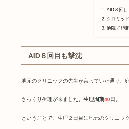
AID８回
クロミッ
他院で卵
AID８回目も撃沈
地元のクリニックの先生が言っていた通り、
さっくり生理が来ました。
生理周期
40
日
。
ということで、生理２日目に地元のクリニッ