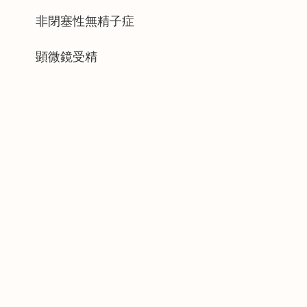
非閉塞性無精子症
顕微鏡受精