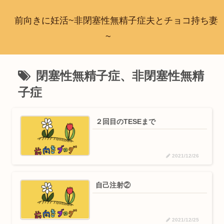
前向きに妊活~非閉塞性無精子症夫とチョコ持ち妻
~
閉塞性無精子症、非閉塞性無精
子症
２回目のTESEまで
2021/12/26
自己注射②
2021/12/25