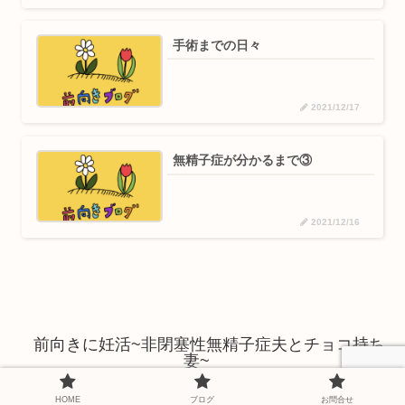
手術までの日々
2021/12/17
無精子症が分かるまで③
2021/12/16
前向きに妊活~非閉塞性無精子症夫とチョコ持ち
妻~
© 2021 前向きに妊活~非閉塞性無精子症夫とチョコ持ち妻~.
HOME
ブログ
お問合せ