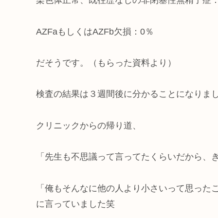
染色体正常、既往歴なしの非閉塞性無精子症：
AZFaもしくはAZFb欠損：0％
だそうです。（もらった資料より）
検査の結果は３週間後に分かることになりま
クリニックからの帰り道、
「先生も不思議って言ってたくらいだから、
「俺もそんなに他の人より小さいって思った
に言っていました笑