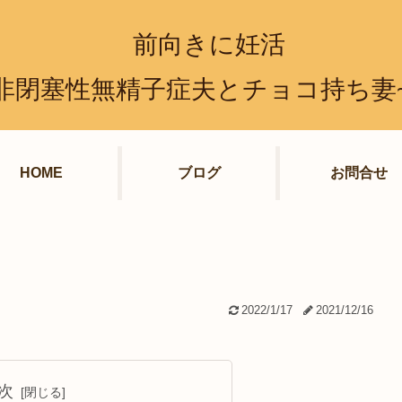
前向きに妊活
非閉塞性無精子症夫とチョコ持ち妻
HOME
ブログ
お問合せ
2022/1/17
2021/12/16
次