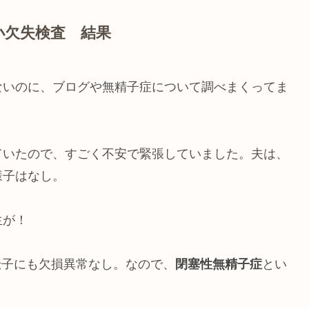
小欠失検査 結果
ないのに、ブログや無精子症について調べまくってま
ていたので、すごく不安で緊張していました。夫は、
様子はなし。
生が！
伝子にも欠損異常なし。なので、
閉塞性無精子症
とい