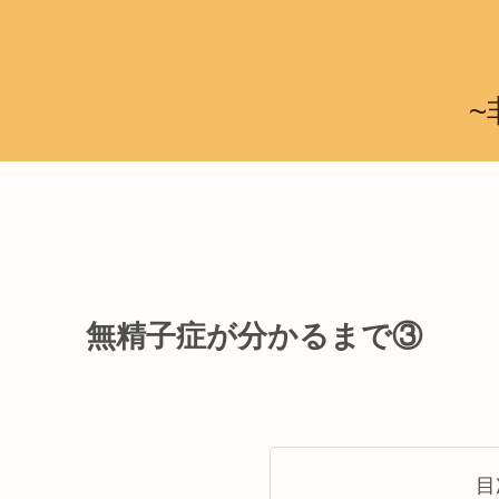
~
無精子症が分かるまで③
目