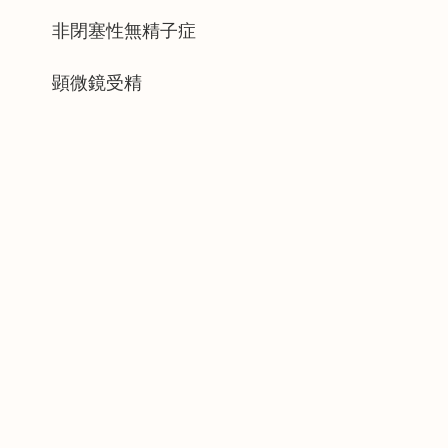
非閉塞性無精子症
顕微鏡受精